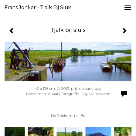
Frans Jonker - Tjalk Bij Sluis
Togg
navi
Tjalk bij sluis
42 x 136 cm, © 2013, prijs op aanvraag
Tweedimensionaal | Fotografie | Digitaal bewerkt
De Dokkummer Ee