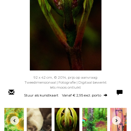
92 x 42 cm, © 2014, prijs op aanvraag
Tweedimensionaal | Fotografie | Digitaal bewerkt
Iets moois ontluikt
Stuur als kunstkaart
Vanaf € 2,95 excl. porto