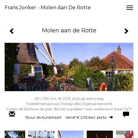
Frans Jonker - Molen Aan De Rotte
Togg
navi
Molen aan de Rotte
60 x 160 cm, © 2015, prijs op aanvraag
Tweedimensionaal | Fotografie | Digitaal bewerkt
Tussen de Rotte en de plas. Bij het wandelen "aan welke kant staat hij?"
Stuur als kunstkaart
Vanaf € 2,95 excl. porto